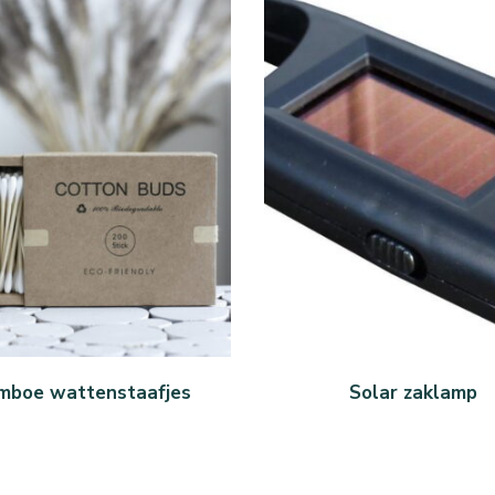
KOOP BIJ BOL
KOOP BIJ BOL.COM
mboe wattenstaafjes
Solar zaklamp