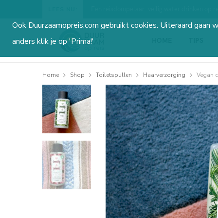
Een reisdompelaar: veilig water drinken op re
LEES NU:
Ook Duurzaamopreis.com gebruikt cookies. Uiteraard gaan 
HOME
TIPS
anders klik je op 'Prima!'
Home
Shop
Toiletspullen
Haarverzorging
Vegan c