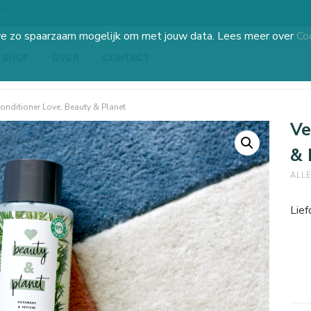
is
we zo spaarzaam mogelijk om met jouw data. Lees meer over
Co
SHOP
OVER
CONTACT
onditioner Love, Beauty & Planet
Ve
& 
ALL
Lief