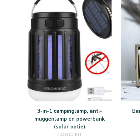
KOOP BIJ BOL.COM
3-in-1 campinglamp, anti-
Ba
muggenlamp en powerbank
(solar optie)
ACCESSOIRES