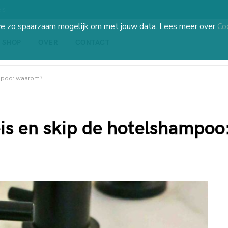
is
we zo spaarzaam mogelijk om met jouw data. Lees meer over
Co
SHOP
OVER
CONTACT
ampoo: waarom?
is en skip de hotelshampoo