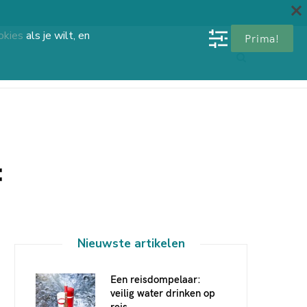
okies
als je wilt, en
Prima!
:
Nieuwste artikelen
Een reisdompelaar:
veilig water drinken op
reis