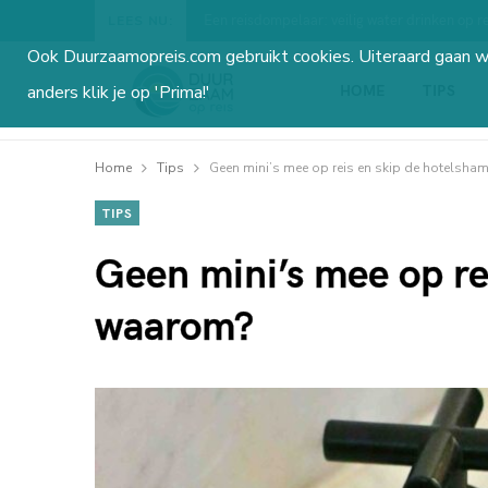
Een reisdompelaar: veilig water drinken op re
LEES NU:
Ook Duurzaamopreis.com gebruikt cookies. Uiteraard gaan 
HOME
TIPS
anders klik je op 'Prima!'
Home
Tips
Geen mini’s mee op reis en skip de hotelsh
TIPS
Geen mini’s mee op re
waarom?