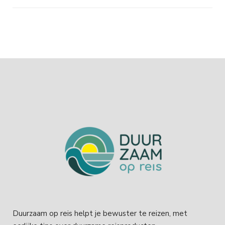
Duurzaam op reis helpt je bewuster te reizen, met