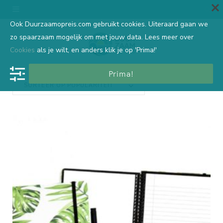
Ook Duurzaamopreis.com gebruikt cookies. Uiteraard gaan we
zo spaarzaam mogelijk om met jouw data. Lees meer over
Cookies
als je wilt, en anders klik je op 'Prima!'
Prima!
SORTEER OP POPULARITEIT