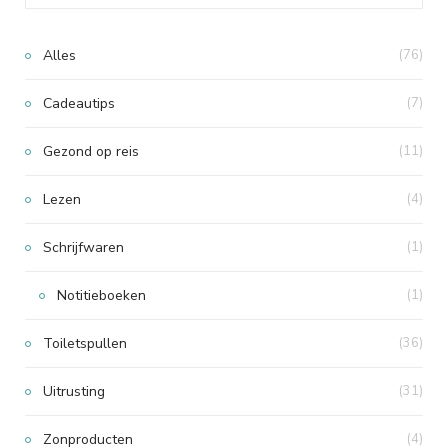
Alles
(76)
Cadeautips
(7)
Gezond op reis
(11)
Lezen
(4)
Schrijfwaren
(1)
Notitieboeken
(1)
Toiletspullen
(36)
Uitrusting
(31)
Zonproducten
(4)