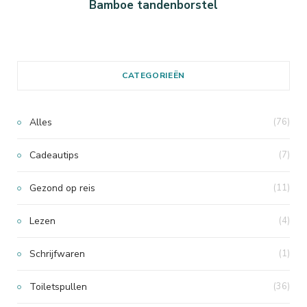
Bamboe tandenborstel
CATEGORIEËN
Alles
(76)
Cadeautips
(7)
Gezond op reis
(11)
Lezen
(4)
Schrijfwaren
(1)
Toiletspullen
(36)