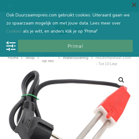
Ook Duurzaamopreis.com gebruikt cookies. Uiteraard gaan we
zo spaarzaam mogelijk om met jouw data. Lees meer over
Cookies
als je wilt, en anders klik je op 'Prima!'
Prima!
1000 Watt
Gezond
Home
Shop
Waterzuivering
reisdompelaar 230V
op reis
– Tot 10 Liter