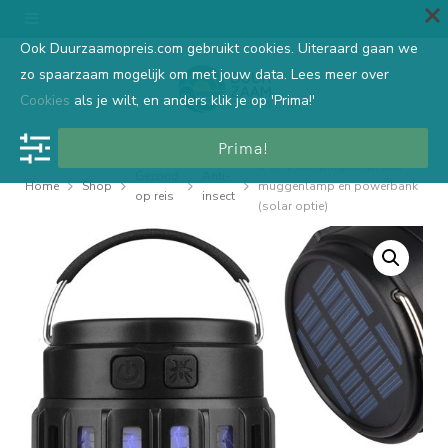
Ook Duurzaamopreis.com gebruikt cookies. Uiteraard gaan we
zo spaarzaam mogelijk om met jouw data. Lees meer over
Cookies
als je wilt, en anders klik je op 'Prima!'
Prima!
3-in-1 campinglamp, anti-
Gezond
Anti-
Home
Shop
muggenlamp en powerbank
op reis
insect
(solar optie)