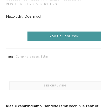
REIS
UITRUSTING
VERLICHTING
Hallo licht! Doei mug!
KOOP BIJ BOL.COM
Tags:
Campinglampen
,
Solar
BESCHRIJVING
Ideale campinglamp! Handige lamp voor in je tent of