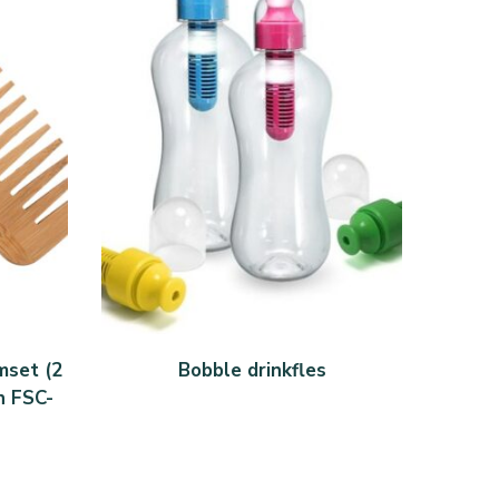
KOOP BIJ BOL.COM
set (2
Bobble drinkfles
n FSC-