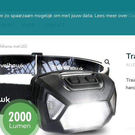
is
we zo spaarzaam mogelijk om met jouw data. Lees meer over
Co
SHOP
OVER
CONTACT
fdlamp met LED
Tr
ALL
Trav
han