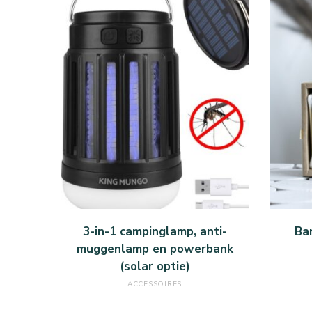
KOOP BIJ BOL.COM
3-in-1 campinglamp, anti-
Ba
muggenlamp en powerbank
(solar optie)
ACCESSOIRES