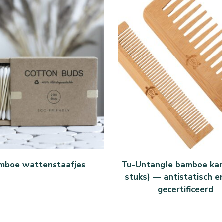
KOOP BIJ BOL
KOOP BIJ BOL.COM
mboe wattenstaafjes
Tu-Untangle bamboe kam
stuks) — antistatisch e
gecertificeerd