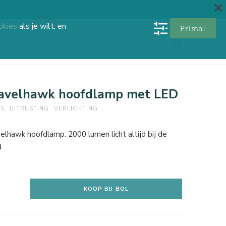
okies
als je wilt, en
Prima!
avelhawk hoofdlamp met LED
ES
UITRUSTING
VERLICHTING
elhawk hoofdlamp: 2000 lumen licht altijd bij de
d
KOOP BIJ BOL