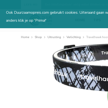
Een reisdompelaar: veilig water drinken op re
LEES NU:
Ook Duurzaamopreis.com gebruikt cookies. Uiteraard gaan 
HOME
TIPS
anders klik je op 'Prima!'
Home
Shop
Uitrusting
Verlichting
Travelhawk hoo