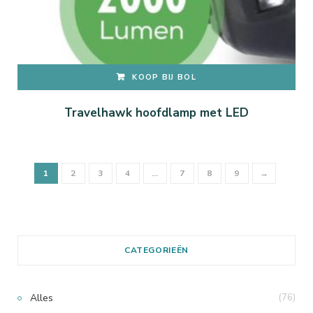
KOOP BIJ BOL
Travelhawk hoofdlamp met LED
1
2
3
4
…
7
8
9
→
CATEGORIEËN
Alles
(76)